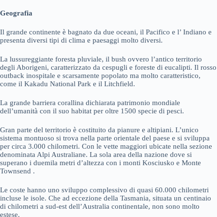
Geografia
Il grande continente è bagnato da due oceani, il Pacifico e l’ Indiano e
presenta diversi tipi di clima e paesaggi molto diversi.
La lussureggiante foresta pluviale, il bush ovvero l’antico territorio
degli Aborigeni, caratterizzato da cespugli e foreste di eucalipti. Il rosso
outback inospitale e scarsamente popolato ma molto caratteristico,
come il Kakadu National Park e il Litchfield.
La grande barriera corallina dichiarata patrimonio mondiale
dell’umanità con il suo habitat per oltre 1500 specie di pesci.
Gran parte del territorio è costituito da pianure e altipiani. L’unico
sistema montuoso si trova nella parte orientale del paese e si sviluppa
per circa 3.000 chilometri. Con le vette maggiori ubicate nella sezione
denominata Alpi Australiane. La sola area della nazione dove si
superano i duemila metri d’altezza con i monti Kosciusko e Monte
Townsend .
Le coste hanno uno sviluppo complessivo di quasi 60.000 chilometri
incluse le isole. Che ad eccezione della Tasmania, situata un centinaio
di chilometri a sud-est dell’Australia continentale, non sono molto
estese.