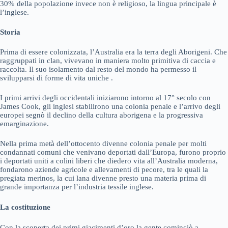
30% della popolazione invece non è religioso, la lingua principale è
l’inglese.
Storia
Prima di essere colonizzata, l’Australia era la terra degli Aborigeni. Che
raggruppati in clan, vivevano in maniera molto primitiva di caccia e
raccolta. Il suo isolamento dal resto del mondo ha permesso il
svilupparsi di forme di vita uniche .
I primi arrivi degli occidentali iniziarono intorno al 17° secolo con
James Cook, gli inglesi stabilirono una colonia penale e l’arrivo degli
europei segnò il declino della cultura aborigena e la progressiva
emarginazione.
Nella prima metà dell’ottocento divenne colonia penale per molti
condannati comuni che venivano deportati dall’Europa, furono proprio
i deportati uniti a colini liberi che diedero vita all’Australia moderna,
fondarono aziende agricole e allevamenti di pecore, tra le quali la
pregiata merinos, la cui lana divenne presto una materia prima di
grande importanza per l’industria tessile inglese.
La costituzione
Con la scoperta dei primi giacimenti d’oro la gente cominciò a