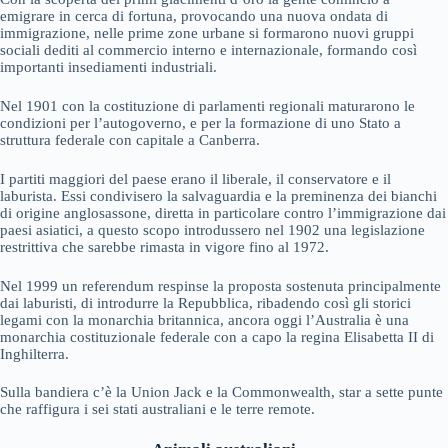
emigrare in cerca di fortuna, provocando una nuova ondata di
immigrazione, nelle prime zone urbane si formarono nuovi gruppi
sociali dediti al commercio interno e internazionale, formando così
importanti insediamenti industriali.
Nel 1901 con la costituzione di parlamenti regionali maturarono le
condizioni per l’autogoverno, e per la formazione di uno Stato a
struttura federale con capitale a Canberra.
I partiti maggiori del paese erano il liberale, il conservatore e il
laburista. Essi condivisero la salvaguardia e la preminenza dei bianchi
di origine anglosassone, diretta in particolare contro l’immigrazione dai
paesi asiatici, a questo scopo introdussero nel 1902 una legislazione
restrittiva che sarebbe rimasta in vigore fino al 1972.
Nel 1999 un referendum respinse la proposta sostenuta principalmente
dai laburisti, di introdurre la Repubblica, ribadendo così gli storici
legami con la monarchia britannica, ancora oggi l’Australia è una
monarchia costituzionale federale con a capo la regina Elisabetta II di
Inghilterra.
Sulla bandiera c’è la Union Jack e la Commonwealth, star a sette punte
che raffigura i sei stati australiani e le terre remote.