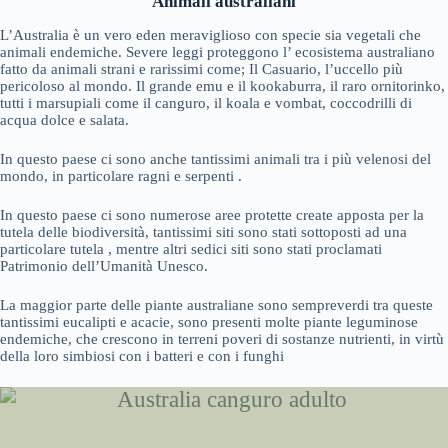
Animali
australiani
L’Australia è un vero eden meraviglioso con specie sia vegetali che
animali endemiche. Severe leggi proteggono l’ ecosistema australiano
fatto da animali strani e rarissimi come; Il Casuario, l’uccello più
pericoloso al mondo. Il grande emu e il kookaburra, il raro ornitorinko,
tutti i marsupiali come il canguro, il koala e vombat, coccodrilli di
acqua dolce e salata.
In questo paese ci sono anche tantissimi animali tra i più velenosi del
mondo, in particolare ragni e serpenti .
In questo paese ci sono numerose aree protette create apposta per la
tutela delle biodiversità, tantissimi siti sono stati sottoposti ad una
particolare tutela , mentre altri sedici siti sono stati proclamati
Patrimonio dell’Umanità Unesco.
La maggior parte delle piante australiane sono sempreverdi tra queste
tantissimi eucalipti e acacie, sono presenti molte piante leguminose
endemiche, che crescono in terreni poveri di sostanze nutrienti, in virtù
della loro simbiosi con i batteri e con i funghi