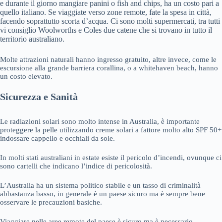
e durante il giorno mangiare panini o fish and chips, ha un costo pari a
quello italiano. Se viaggiate verso zone remote, fate la spesa in città,
facendo soprattutto scorta d’acqua. Ci sono molti supermercati, tra tutti
vi consiglio Woolworths e Coles due catene che si trovano in tutto il
territorio australiano.
Molte attrazioni naturali hanno ingresso gratuito, altre invece, come le
escursione alla grande barriera corallina, o a whitehaven beach, hanno
un costo elevato.
Sicurezza e Sanità
Le radiazioni solari sono molto intense in Australia, è importante
proteggere la pelle utilizzando creme solari a fattore molto alto SPF 50+
indossare cappello e occhiali da sole.
In molti stati australiani in estate esiste il pericolo d’incendi, ovunque ci
sono cartelli che indicano l’indice di pericolosità.
L’Australia ha un sistema politico stabile e un tasso di criminalità
abbastanza basso, in generale è un paese sicuro ma è sempre bene
osservare le precauzioni basiche.
Viaggiare nelle aree remote del paese è sicuro ma è necessario