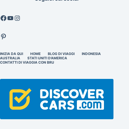
Facebook
YouTube
Instagram
Pinterest
INIZIA DA QUI
HOME
BLOG DI VIAGGI
INDONESIA
AUSTRALIA
STATI UNITI D’AMERICA
CONTATTI DI VIAGGIA CON BRU