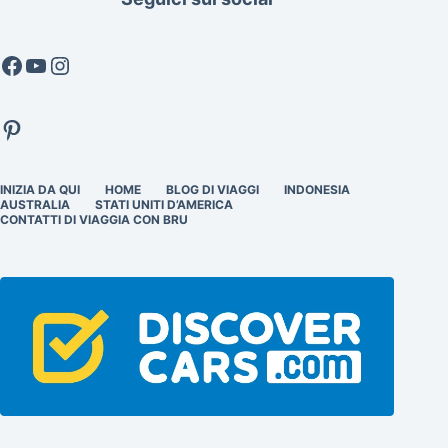
Facebook
YouTube
Instagram
Pinterest
INIZIA DA QUI
HOME
BLOG DI VIAGGI
INDONESIA
AUSTRALIA
STATI UNITI D’AMERICA
CONTATTI DI VIAGGIA CON BRU