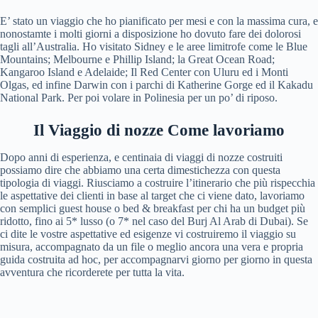
E’ stato un viaggio che ho pianificato per mesi e con la massima cura, e
nonostamte i molti giorni a disposizione ho dovuto fare dei dolorosi
tagli all’Australia. Ho visitato Sidney e le aree limitrofe come le Blue
Mountains; Melbourne e Phillip Island; la Great Ocean Road;
Kangaroo Island e Adelaide; Il Red Center con Uluru ed i Monti
Olgas, ed infine Darwin con i parchi di Katherine Gorge ed il Kakadu
National Park. Per poi volare in Polinesia per un po’ di riposo.
Il Viaggio di nozze
Come lavoriamo
Dopo anni di esperienza, e centinaia di viaggi di nozze costruiti
possiamo dire che abbiamo una certa dimestichezza con questa
tipologia di viaggi. Riusciamo a costruire l’itinerario che più rispecchia
le aspettative dei clienti in base al target che ci viene dato, lavoriamo
con semplici guest house o bed & breakfast per chi ha un budget più
ridotto, fino ai 5* lusso (o 7* nel caso del Burj Al Arab di Dubai). Se
ci dite le vostre aspettative ed esigenze vi costruiremo il viaggio su
misura, accompagnato da un file o meglio ancora una vera e propria
guida costruita ad hoc, per accompagnarvi giorno per giorno in questa
avventura che ricorderete per tutta la vita.