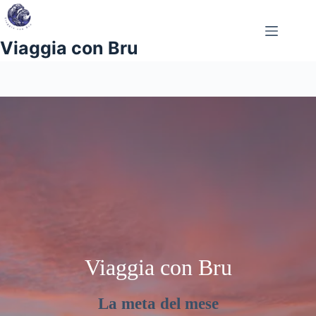
Salta
al
contenuto
Viaggia con Bru
Viaggia con Bru
La meta del mese