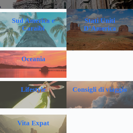
Sud America e
Stati Uniti
Caraibi
D’America
Oceania
Lifestyle
Consigli di viaggio
Vita Expat