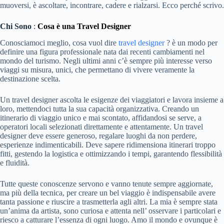
muoversi, è ascoltare, incontrare, cadere e rialzarsi. Ecco perché scrivo.
Chi Sono
:
Cosa è una Travel Designer
Conosciamoci meglio, cosa vuol dire
travel designer
? è un modo per
definire una figura professionale nata dai recenti cambiamenti nel
mondo del turismo. Negli ultimi anni c’è sempre più interesse verso
viaggi su misura, unici, che permettano di vivere veramente la
destinazione scelta.
Un travel designer ascolta le esigenze dei viaggiatori e lavora insieme a
loro, mettendoci tutta la sua capacità organizzativa. Creando un
itinerario di viaggio unico e mai scontato, affidandosi se serve, a
operatori locali selezionati direttamente e attentamente. Un travel
designer deve essere generoso, regalare luoghi da non perdere,
esperienze indimenticabili. Deve sapere ridimensiona itinerari troppo
fitti, gestendo la logistica e ottimizzando i tempi, garantendo flessibilità
e fluidità.
Tutte queste conoscenze servono e vanno tenute sempre aggiornate,
ma più della tecnica, per creare un bel viaggio è indispensabile avere
tanta passione e riuscire a trasmetterla agli altri. La mia è sempre stata
un’anima da artista, sono curiosa e attenta nell’ osservare i particolari e
riesco a catturare l’essenza di ogni luogo. Amo il mondo e ovunque è