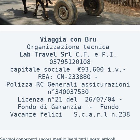
Viaggia con Bru 
Organizzazione tecnica 
Lab Travel Srl
 C.F. e P.I. 
03795120108
capitale sociale  €93.600 i.v.- 
REA: CN-233880 - 
Polizza RC Generali assicurazioni 
n°340037530 
Licenza n°21 del  26/07/04 -
Fondo di Garanzia  -  Fondo 
Vacanze felici   S.c.a.r.l n.238
Se vuoi conoscerci ancora meglio leggi tutti i nostri articoli