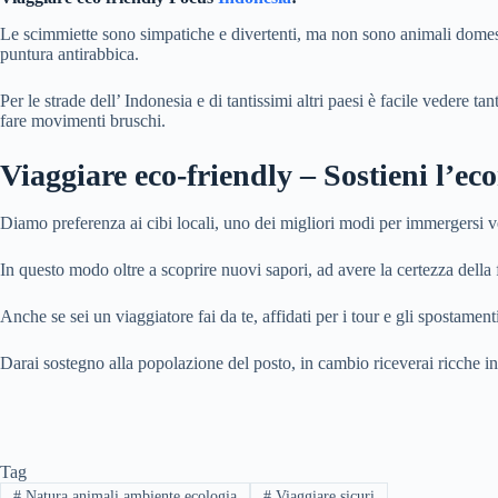
Le scimmiette sono simpatiche e divertenti, ma non sono animali domestici
puntura antirabbica.
Per le strade dell’ Indonesia e di tantissimi altri paesi è facile veder
fare movimenti bruschi.
Viaggiare eco-friendly – Sostieni l’ec
Diamo preferenza ai cibi locali, uno dei migliori modi per immergersi ve
In questo modo oltre a scoprire nuovi sapori, ad avere la certezza della 
Anche se sei un viaggiatore fai da te, affidati per i tour e gli spostamenti
Darai sostegno alla popolazione del posto, in cambio riceverai ricche in
Tag
#
Natura animali ambiente ecologia
#
Viaggiare sicuri