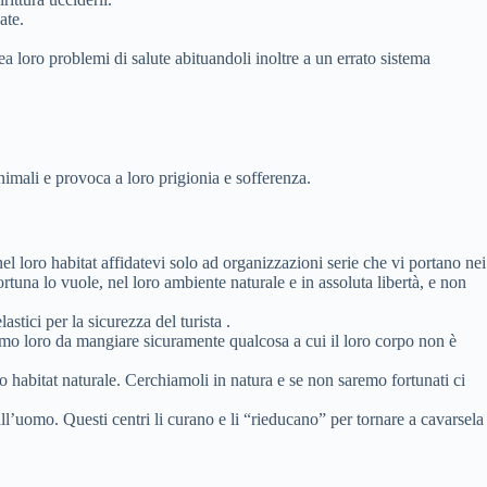
ate.
a loro problemi di salute abituandoli inoltre a un errato sistema
nimali e provoca a loro prigionia e sofferenza.
nel loro habitat affidatevi solo ad organizzazioni serie che vi portano nei
ortuna lo vuole, nel loro ambiente naturale e in assoluta libertà, e non
astici per la sicurezza del turista .
mmo loro da mangiare sicuramente qualcosa a cui il loro corpo non è
o habitat naturale. Cerchiamoli in natura e se non saremo fortunati ci
all’uomo. Questi centri li curano e li “rieducano” per tornare a cavarsela