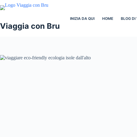
Salta
al
contenuto
INIZIA DA QUI
HOME
BLOG DI 
Viaggia con Bru