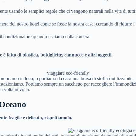
e usando le semplici regole che ci vengono naturali nella vita di tutti 
ra del nostro hotel come se fosse la nostra casa, cercando di ridurre i
 il condizionatore quando usciamo dalla camera.
 fatto di plastica, bottigliette, cannucce e altri oggetti.
viaggiare eco-friendly
ompriamo in loco, o portiamo da casa una borsa di stoffa riutilizzabile.
tazioniamo. Portiamo sempre un sacchetto per raccogliere l’immondizia p
 volta in volta.
’Oceano
e fragile e delicato, rispettiamolo.
organismi viventi molto delicati, toccandoli possiamo danneggiarli e add