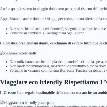
Anche quando siamo in viaggio dobbiamo pensare al rispetto dell’ambient
Applichiamole anche durante i viaggi, per esempio: consideriamo la came
Non sprechiamo acqua ed elettricità, spegniamo sempre le luci e
Evitiamo di cambiare gli asciugamani ogni giorno.
La plastica crea enormi danni, cerchiamo di evitare tutto quello che è
Non utilizziamo sacchetti di plastica quando facciamo la spesa, c
Non lasciamo immondizia, mozziconi e soprattutto plastica dove s
Portiamo in vacanza con noi una Borraccia Termica da riempire di
Viaggiare eco friendly
Rispettiamo L
L’Oceano è un regalo inestimabile della natura ma anche un ambient
Non tocchiamo le barriere, le barriere coralline sono formate da 