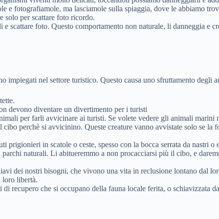
le e fotografiamole, ma lasciamole sulla spiaggia, dove le abbiamo trov
e solo per scattare foto ricordo.
li e scattare foto. Questo comportamento non naturale, li danneggia e cre
no impiegati nel settore turistico. Questo causa uno sfruttamento degli a
ette.
 non devono diventare un divertimento per i turisti
imali per farli avvicinare ai turisti. Se volete vedere gli animali marini 
il cibo perchè si avvicinino. Queste creature vanno avvistate solo se la f
ti prigionieri in scatole o ceste, spesso con la bocca serrata da nastri o el
 parchi naturali. Li abitueremmo a non procacciarsi più il cibo, e dare
iavi dei nostri bisogni, che vivono una vita in reclusione lontano dal lor
loro libertà.
i di recupero che si occupano della fauna locale ferita, o schiavizzata d