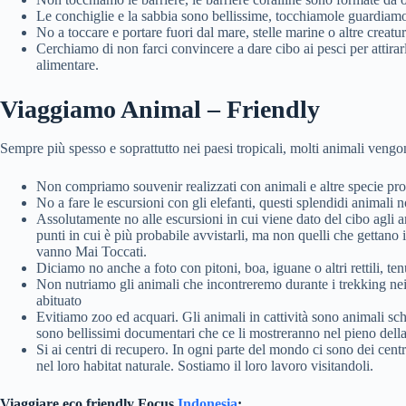
Le conchiglie e la sabbia sono bellissime, tocchiamole guardiamo
No a toccare e portare fuori dal mare, stelle marine o altre creatur
Cerchiamo di non farci convincere a dare cibo ai pesci per attirar
alimentare.
Viaggiamo Animal – Friendly
Sempre più spesso e soprattutto nei paesi tropicali, molti animali vengo
Non compriamo souvenir realizzati con animali e altre specie prot
No a fare le escursioni con gli elefanti, questi splendidi animali
Assolutamente no alle escursioni in cui viene dato del cibo agli an
punti in cui è più probabile avvistarli, ma non quelli che gettano 
vanno Mai Toccati.
Diciamo no anche a foto con pitoni, boa, iguane o altri rettili, tenu
Non nutriamo gli animali che incontreremo durante i trekking nei
abituato
Evitiamo zoo ed acquari. Gli animali in cattività sono animali sch
sono bellissimi documentari che ce li mostreranno nel pieno della 
Si ai centri di recupero. In ogni parte del mondo ci sono dei centr
nel loro habitat naturale. Sostiamo il loro lavoro visitandoli.
Viaggiare eco friendly Focus
Indonesia
: