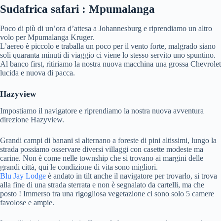
Sudafrica safari : Mpumalanga
Poco di più di un’ora d’attesa a Johannesburg e riprendiamo un altro
volo per Mpumalanga Kruger.
L’aereo è piccolo e traballa un poco per il vento forte, malgrado siano
soli quaranta minuti di viaggio ci viene lo stesso servito uno spuntino.
Al banco first, ritiriamo la nostra nuova macchina una grossa Chevrolet
lucida e nuova di pacca.
Hazyview
Impostiamo il navigatore e riprendiamo la nostra nuova avventura
direzione Hazyview.
Grandi campi di banani si alternano a foreste di pini altissimi, lungo la
strada possiamo osservare diversi villaggi con casette modeste ma
carine. Non è come nelle township che si trovano ai margini delle
grandi città, qui le condizione di vita sono migliori.
Blu Jay Lodge
è andato in tilt anche il navigatore per trovarlo, si trova
alla fine di una strada sterrata e non è segnalato da cartelli, ma che
posto ! Immerso tra una rigogliosa vegetazione ci sono solo 5 camere
favolose e ampie.