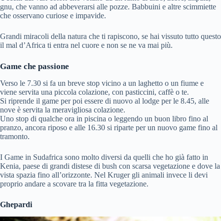
gnu, che vanno ad abbeverarsi alle pozze. Babbuini e altre scimmiette
che osservano curiose e impavide.
Grandi miracoli della natura che ti rapiscono, se hai vissuto tutto questo
il mal d’Africa ti entra nel cuore e non se ne va mai più.
Game che passione
Verso le 7.30 si fa un breve stop vicino a un laghetto o un fiume e
viene servita una piccola colazione, con pasticcini, caffè o te.
Si riprende il game per poi essere di nuovo al lodge per le 8.45, alle
nove è servita la meravigliosa colazione.
Uno stop di qualche ora in piscina o leggendo un buon libro fino al
pranzo, ancora riposo e alle 16.30 si riparte per un nuovo game fino al
tramonto.
I Game in Sudafrica sono molto diversi da quelli che ho già fatto in
Kenia, paese di grandi distese di bush con scarsa vegetazione e dove la
vista spazia fino all’orizzonte. Nel Kruger gli animali invece li devi
proprio andare a scovare tra la fitta vegetazione.
Ghepardi