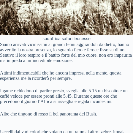
sudafrica safari leonesse
Siamo arrivati vicinissimi ai grandi felini aggirandoli da dietro, hanno
avvertito la nostra presenza, lo sguardo fiero e feroce fisso su di noi.
Sentivo il loro respiro e il battito forte del mio cuore, non ero impaurita
ma in preda a un’incredibile emozione.
Attimi indimenticabili che ho ancora impressi nella mente, questa
esperienza me la ricorderò per sempre.
I game richiedono di partire presto, sveglia alle 5.15 un biscotto e un
caffè veloce per essere pronti alle 5.45. Durante queste ore che
precedono il giorno l’Africa si risveglia e regala incantesimi.
Albe che tingono di rosso il bel panorama del Bush.
Uccelli dai vari colori che volano da un ramo al altro, zebre, impala,