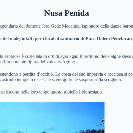
Nusa Penida
 leggendaria del demone Jero Gede Macaling, ispiratore della danza baro
 del male, infatti per i locali
i
l santuario di Pura Dalem Penetaran
,
ta sabbiosa è costellata di orti di agar agar. Il profumo delle alghe stes
otto l’imponente figura del vulcano Agung.
i estendono a perdita d’occhio. La costa del sud impervia e rocciosa si 
ostruito tempietti e cascate scenografiche sospese sulla scogliera.
inseriscono nelle loro tappe questo gioiello Indonesiano.