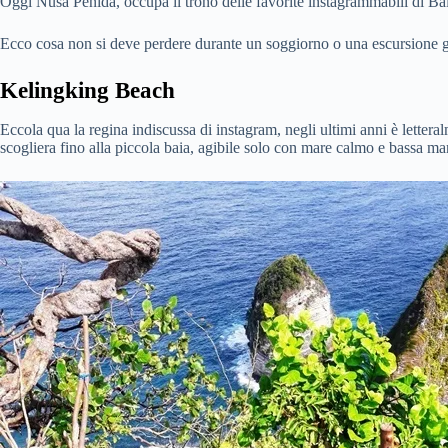
Oggi Nusa Penida, occupa il trono delle favorite instagrammabili di Bali
Ecco cosa non si deve perdere durante un soggiorno o una escursione gi
Kelingking Beach
Eccola qua la regina indiscussa di instagram, negli ultimi anni è lettera
scogliera fino alla piccola baia, agibile solo con mare calmo e bassa ma