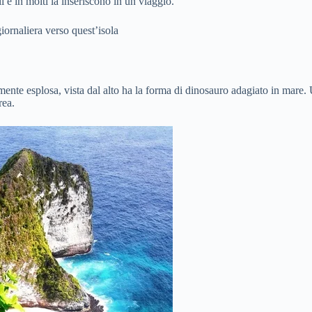
 e in molti la inseriscono in un viaggio.
ornaliera verso quest’isola
lmente esplosa, vista dal alto ha la forma di dinosauro adagiato in mare.
rea.