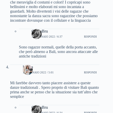
che meraviglia d costumi e colori! I copricapi sono
bellissimi e molto elaborati mi sono incantata a
guardarli. Molto divertenti i visi delle ragazze che
nonostante la danza sacra sono ragazzine che possiamo
incontrare dovunque con il cellulare e la linguaccia
CinziaBru
12 GENNAIO 2022 / 6:37
RISPONDI
Sono ragazze normali, quelle della porta accanto,
che però almeno a Bali, sono ancora attaccate alle
antiche tradizioni
Libera
12 GENNAIO 2022 / 5:01
RISPONDI
Mi farebbe davvero tanto piacere assistere a queste
danze tradizionali . Spero proprio di visitare Bali quanto
prima anche se penso che la situazione sia tutt’altro che
semplice
CinziaBru
12 GENNAIO 2022 / 6:34
RISPONDI