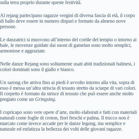
sulla terra proprio durante queste festività.
Al rejang partecipano ragazze vergini di diversa fascia di età, il corpo
di ballo deve essere in numero dispari e formato da almeno nove
persone.
Le danzatrici si muovono all’interno del cortile del tempio o intorno ai
bale, le movenze guidate dai suoni di gamelan sono molto semplici,
armoniose e aggraziate.
Nelle danze Rejang sono solitamente usati abiti tradizionali balinesi, i
colori dominati sono il giallo e bianco.
Un sarong che arriva fino ai piedi è avvolto intorno alla vita, sopra di
esso è messa un’altra striscia di tessuto stretto da sciarpe di vari colori.
Il corpetto è formato da strisce di tessuto che può essere anche molto
pregiato come un
Gringsing.
I copricapo sono vere opere d’arte, molto elaborati e fatti con materiali
naturali come foglie di croton, fiori freschi e palma. Il trucco non è
marcato come invece accade per le danze legong, ma semplice e
naturale ed enfatizza la bellezza dei volti delle giovani ragazze.