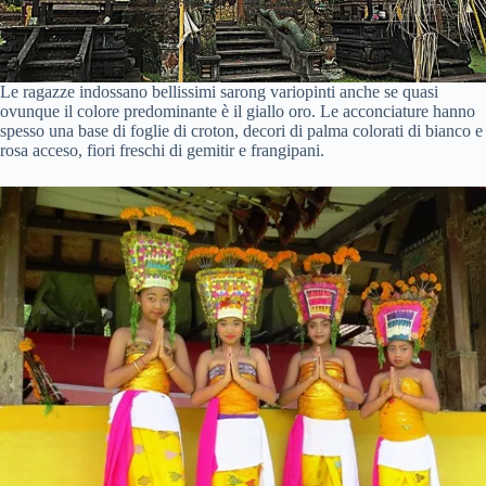
Le ragazze indossano bellissimi sarong variopinti anche se quasi
ovunque il colore predominante è il giallo oro. Le acconciature hanno
spesso una base di foglie di croton, decori di palma colorati di bianco e
rosa acceso, fiori freschi di gemitir e frangipani.