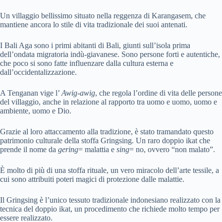
Un villaggio bellissimo situato nella reggenza di Karangasem, che
mantiene ancora lo stile di vita tradizionale dei suoi antenati.
I Bali Aga sono i primi abitanti di Bali, giunti sull’isola prima
dell’ondata migratoria indù-giavanese. Sono persone forti e autentiche,
che poco si sono fatte influenzare dalla cultura esterna e
dall’occidentalizzazione.
A Tenganan vige l’
Awig-awig
, che regola l’ordine di vita delle persone
del villaggio, anche in relazione al rapporto tra uomo e uomo, uomo e
ambiente, uomo e Dio.
Grazie al loro attaccamento alla tradizione, è stato tramandato questo
patrimonio culturale della stoffa Gringsing. Un raro doppio ikat che
prende il nome da
gering
= malattia e
sing
= no, ovvero “non malato”.
È molto di più di una stoffa rituale, un vero miracolo dell’arte tessile, a
cui sono attribuiti poteri magici di protezione dalle malattie.
Il Gringsing è l’unico tessuto tradizionale indonesiano realizzato con la
tecnica del doppio ikat, un procedimento che richiede molto tempo per
essere realizzato.