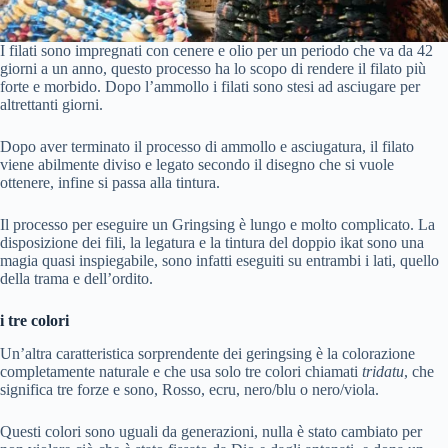
I filati sono impregnati con cenere e olio per un periodo che va da 42
giorni a un anno, questo processo ha lo scopo di rendere il filato più
forte e morbido. Dopo l’ammollo i filati sono stesi ad asciugare per
altrettanti giorni.
Dopo aver terminato il processo di ammollo e asciugatura, il filato
viene abilmente diviso e legato secondo il disegno che si vuole
ottenere, infine si passa alla tintura.
Il processo per eseguire un Gringsing è lungo e molto complicato. La
disposizione dei fili, la legatura e la tintura del doppio ikat sono una
magia quasi inspiegabile, sono infatti eseguiti su entrambi i lati, quello
della trama e dell’ordito.
i tre colori
Un’altra caratteristica sorprendente dei geringsing è la colorazione
completamente naturale e che usa solo tre colori chiamati
tridatu
, che
significa tre forze e sono, Rosso, ecru, nero/blu o nero/viola.
Questi colori sono uguali da generazioni, nulla è stato cambiato per