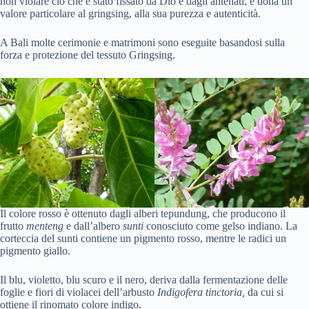
non violare ciò che è stato fissato da Dio e dagli antenati, e dona un
valore particolare al gringsing, alla sua purezza e autenticità.
A Bali molte cerimonie e matrimoni sono eseguite basandosi sulla
forza e protezione del tessuto Gringsing.
Il colore rosso è ottenuto dagli alberi tepundung, che producono il
frutto
menteng
e dall’albero
sunti
conosciuto come gelso indiano. La
corteccia del sunti contiene un pigmento rosso, mentre le radici un
pigmento giallo.
Il blu, violetto, blu scuro e il nero, deriva dalla fermentazione delle
foglie e fiori di violacei dell’arbusto
Indigofera tinctoria,
da cui si
ottiene il rinomato colore indigo.