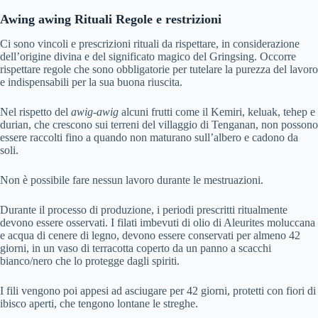
Awing awing Rituali Regole e restrizioni
Ci sono vincoli e prescrizioni rituali da rispettare, in considerazione
dell’origine divina e del significato magico del Gringsing. Occorre
rispettare regole che sono obbligatorie per tutelare la purezza del lavoro
e indispensabili per la sua buona riuscita.
Nel rispetto del
awig-awig
alcuni frutti come il Kemiri, keluak, tehep e
durian, che crescono sui terreni del villaggio di Tenganan, non possono
essere raccolti fino a quando non maturano sull’albero e cadono da
soli.
Non è possibile fare nessun lavoro durante le mestruazioni.
Durante il processo di produzione, i periodi prescritti ritualmente
devono essere osservati. I filati imbevuti di olio di Aleurites moluccana
e acqua di cenere di legno, devono essere conservati per almeno 42
giorni, in un vaso di terracotta coperto da un panno a scacchi
bianco/nero che lo protegge dagli spiriti.
I fili vengono poi appesi ad asciugare per 42 giorni, protetti con fiori di
ibisco aperti, che tengono lontane le streghe.