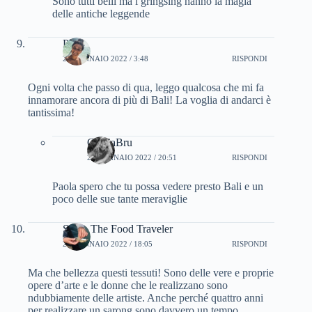
Sono tutti belli ma i gringsing hanno la magia
delle antiche leggende
Paola
20 GENNAIO 2022 / 3:48
RISPONDI
Ogni volta che passo di qua, leggo qualcosa che mi fa
innamorare ancora di più di Bali! La voglia di andarci è
tantissima!
CinziaBru
25 GENNAIO 2022 / 20:51
RISPONDI
Paola spero che tu possa vedere presto Bali e un
poco delle sue tante meraviglie
Silvia The Food Traveler
25 GENNAIO 2022 / 18:05
RISPONDI
Ma che bellezza questi tessuti! Sono delle vere e proprie
opere d’arte e le donne che le realizzano sono
ndubbiamente delle artiste. Anche perché quattro anni
per realizzare un sarong sono davvero un tempo