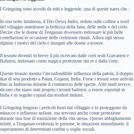
I Gringsing sono avvolti da miti e leggende, una di queste narra che :
In una notte luminosa, il Dio Dewa Indra, seduto sulle colline a nord
del villaggio ammirasse la bellezza della luna, delle stelle e del cielo.
Decise che le donne di Tenganan dovessero indossare le più belle
costellazioni in occasione delle cerimonie rituali. Allora egli stesso
dipinse i motivi del cielo e insegnò alle donne a tessere.
Il tessuto diventò in breve il più ricercato dalle corti reali Giavanesi e
Balinesi, indossato come magica protezione dai re e dalla corte.
Questo tessuto mostra l’inconfondibile influenza della patola, il doppio
ikat di seta prodotto a Patan, Gujarat, India. Forse i tessuti sono arrivati
fino in Indonesia durante il commercio delle spezie. Altri studi invece,
dicono che siano stati proprio i tessuti balinesi, a essere esportati in
India e in seguito copiati dai tessitori indiani.
I Gringsing tengono i pericoli fuori dal villaggio e lo proteggono da
minacce e influenze nefaste, ma servono anche come protezione
durante una fase di transizione della vita stessa. Questo abbigliamento
infatti, a Tenganan evidenzia le persone, le situazioni straordinarie, il
superamento di determinati confini o soglie sociali.