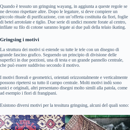
Quando è tessuto un gringsing wayang, in aggiunta a queste regole se
ne devono rispettare altre. Dopo le legature, si deve compiere un
piccolo rituale di purificazione, con un’offerta costituita da fiori, foglie
di betel arrotolate e tiglio. Due serie di undici monete forate al centro,
infilate su filo di cotone saranno legate ai due pali della telaio ikating.
Gringsing i motivi
La struttura dei motivi si estende su tutte le tele con un disegno di
grande fascino grafico. Seguendo un principio di divisione delle
superfici in due porzioni, una di testa e un grande pannello centrale,
che può essere suddiviso secondo il motivo.
I motivi floreali e geometrici, orientati orizzontalmente e verticalmente
possono ripetersi su tutto il campo centrale. Molti motivi indù sono
unici e originali, altri presentano disegni molto simili alla patola, come
ad esempio i fiori di frangipani.
Esistono diversi motivi per la tessitura gringsing, alcuni deI quali sono: