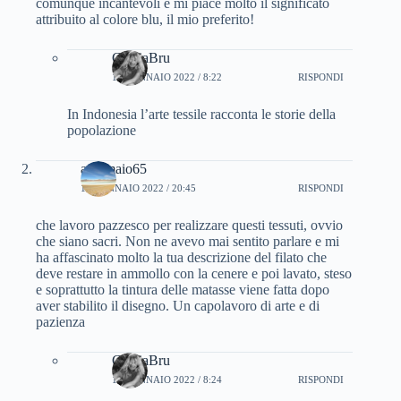
comunque incantevoli e mi piace molto il significato
attribuito al colore blu, il mio preferito!
CinziaBru
19 GENNAIO 2022 / 8:22
RISPONDI
In Indonesia l’arte tessile racconta le storie della
popolazione
antomaio65
18 GENNAIO 2022 / 20:45
RISPONDI
che lavoro pazzesco per realizzare questi tessuti, ovvio
che siano sacri. Non ne avevo mai sentito parlare e mi
ha affascinato molto la tua descrizione del filato che
deve restare in ammollo con la cenere e poi lavato, steso
e soprattutto la tintura delle matasse viene fatta dopo
aver stabilito il disegno. Un capolavoro di arte e di
pazienza
CinziaBru
19 GENNAIO 2022 / 8:24
RISPONDI