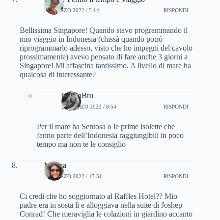
24 MARZO 2022 / 5:14
RISPONDI
Bellissima Singapore! Quando stavo programmando il
mio viaggio in Indonesia (chissà quando potrò
riprogrammarlo adesso, visto che ho impegni del cavolo
prossimamente) avevo pensato di fare anche 3 giorni a
Singapore! Mi affascina tantissimo. A livello di mare ha
qualcosa di interessante?
CinziaBru
24 MARZO 2022 / 8:54
RISPONDI
Per il mare ha Sentosa o le prime isolette che
fanno parte dell’Indonesia raggiungibili in poco
tempo ma non te le consiglio
Marina
24 MARZO 2022 / 17:51
RISPONDI
Ci credi che ho soggiornato al Raffles Hotel?? Mio
padre era in sosta lì e alloggiava nella suite di Joshep
Conrad! Che meraviglia le colazioni in giardino accanto