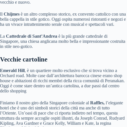
vecchio e nuovo.
Il
Chijmes
è un altro complesso storico, ex convento cattolico con una
bella cappella in stile gotico. Oggi ospita numerosi ristoranti e negozi e
ha un vivace intrattenimento serale con musical e spettacoli vari.
La
Cattedrale di Sant’Andrea
è la più grande cattedrale di
Singapore, una chiesa anglicana molto bella e impressionante costruita
in stile neo-gotico.
Vecchie cartoline
Emerald Hill
, è un quartiere molto esclusivo che si trova vicino a
Orchard road. Molte case dall’architettura barocca cinese erano shop
house e abitazioni di ricchi membri della ricca comunità di Peranakan.
Oggi è come stare dentro un’antica cartolina, a due passi dal centro
dello shopping
Finiamo il nostro giro della Singapore coloniale al
Raffles,
l’elegante
hotel che è uno dei simboli storici della città ma anche di tutto
l’Oriente. Un’oasi di pace che ci riporta indietro nel tempo, questa
struttura da sempre accoglie ospiti illustri, da Joseph Conrad, Rudyard
Kipling, Ava Gardner e Grace Kelly, William e Kate, la regina