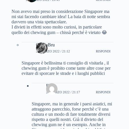
Non avevo mai preso in considerazione Singapore ma
mi stai facendo cambiare idea! La baia di notte sembra
davvero una vista spettacolare.
I divieti in effetti sono molto curiosi, in particolare
quello dei chewing gum – chissà perché è vietato 😂
CinziaBru
22 MARZO 2022 / 21:12
RISPONDI
Singapore è bellissima ti consiglio di visitarla , il
chewing gum è proibito come tante altre cose per
evitare di sporcare le strade e i luoghi pubblici
Elena
24 MARZO 2022 / 21:17
RISPONDI
Singapore, ma in generale i paesi asiatici, mi
attraggono parecchio, forse perchè c’è una
cultura e un modo di fare totalmente diversi
rispetto a quelli nostri. Già il divieto del
chewing gum ne è un esempio. Anche in