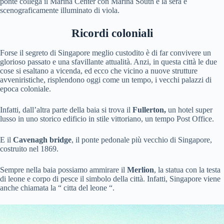
ponte collega il Marina Center con Marina South e la sera è
scenograficamente illuminato di viola.
Ricordi coloniali
Forse il segreto di Singapore meglio custodito è di far convivere un
glorioso passato e una sfavillante attualità. Anzi, in questa città le due
cose si esaltano a vicenda, ed ecco che vicino a nuove strutture
avveniristiche, risplendono oggi come un tempo, i vecchi palazzi di
epoca coloniale.
Infatti, dall’altra parte della baia si trova il
Fullerton,
un hotel super
lusso in uno storico edificio in stile vittoriano, un tempo Post Office.
E il
Cavenagh bridge
, il ponte pedonale più vecchio di Singapore,
costruito nel 1869.
Sempre nella baia possiamo ammirare il
Merlion
, la statua con la testa
di leone e corpo di pesce il simbolo della città. Infatti, Singapore viene
anche chiamata la “ citta del leone “.