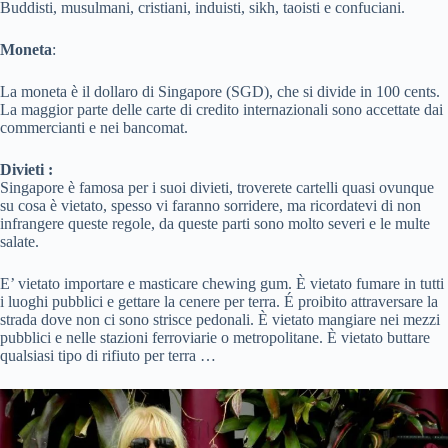
Buddisti, musulmani, cristiani, induisti, sikh, taoisti e confuciani.
Moneta
:
La moneta è il dollaro di Singapore (SGD), che si divide in 100 cents.
La maggior parte delle carte di credito internazionali sono accettate dai
commercianti e nei bancomat.
Divieti :
Singapore è famosa per i suoi divieti, troverete cartelli quasi ovunque
su cosa è vietato, spesso vi faranno sorridere, ma ricordatevi di non
infrangere queste regole, da queste parti sono molto severi e le multe
salate.
E’ vietato importare e masticare chewing gum. È vietato fumare in tutti
i luoghi pubblici e gettare la cenere per terra. É proibito attraversare la
strada dove non ci sono strisce pedonali. È vietato mangiare nei mezzi
pubblici e nelle stazioni ferroviarie o metropolitane. È vietato buttare
qualsiasi tipo di rifiuto per terra …