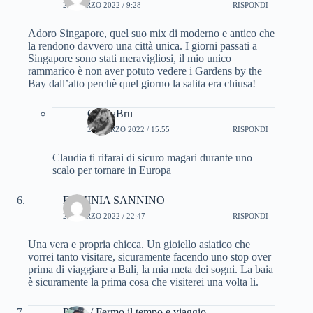
23 MARZO 2022 / 9:28
RISPONDI
Adoro Singapore, quel suo mix di moderno e antico che
la rendono davvero una città unica. I giorni passati a
Singapore sono stati meravigliosi, il mio unico
rammarico è non aver potuto vedere i Gardens by the
Bay dall’alto perchè quel giorno la salita era chiusa!
CinziaBru
23 MARZO 2022 / 15:55
RISPONDI
Claudia ti rifarai di sicuro magari durante uno
scalo per tornare in Europa
ERMINIA SANNINO
23 MARZO 2022 / 22:47
RISPONDI
Una vera e propria chicca. Un gioiello asiatico che
vorrei tanto visitare, sicuramente facendo uno stop over
prima di viaggiare a Bali, la mia meta dei sogni. La baia
è sicuramente la prima cosa che visiterei una volta li.
Paola / Fermo il tempo e viaggio