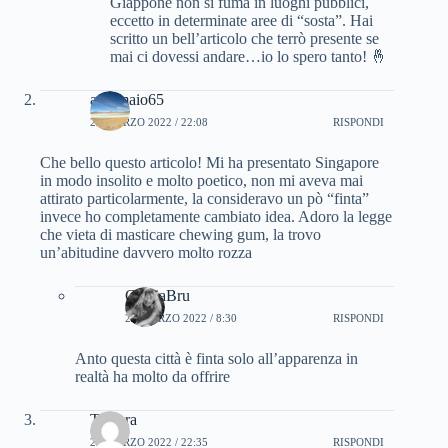
Giappone non si fuma in luoghi pubblici,
eccetto in determinate aree di “sosta”. Hai
scritto un bell’articolo che terrò presente se
mai ci dovessi andare…io lo spero tanto! 🤞
antomaio65
22 MARZO 2022 / 22:08
RISPONDI
Che bello questo articolo! Mi ha presentato Singapore
in modo insolito e molto poetico, non mi aveva mai
attirato particolarmente, la consideravo un pò “finta”
invece ho completamente cambiato idea. Adoro la legge
che vieta di masticare chewing gum, la trovo
un’abitudine davvero molto rozza
CinziaBru
23 MARZO 2022 / 8:30
RISPONDI
Anto questa città è finta solo all’apparenza in
realtà ha molto da offrire
Tamara
22 MARZO 2022 / 22:35
RISPONDI