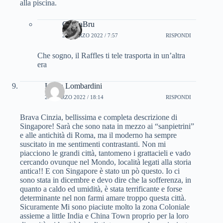
alla piscina.
CinziaBru
25 MARZO 2022 / 7:57
RISPONDI
Che sogno, il Raffles ti tele trasporta in un’altra
era
Laura Lombardini
25 MARZO 2022 / 18:14
RISPONDI
Brava Cinzia, bellissima e completa descrizione di
Singapore! Sarà che sono nata in mezzo ai “sanpietrini”
e alle antichità di Roma, ma il moderno ha sempre
suscitato in me sentimenti contrastanti. Non mi
piacciono le grandi città, tantomeno i grattacieli e vado
cercando ovunque nel Mondo, località legati alla storia
antica!! E con Singapore è stato un pò questo. Io ci
sono stata in dicembre e devo dire che la sofferenza, in
quanto a caldo ed umidità, è stata terrificante e forse
determinante nel non farmi amare troppo questa città.
Sicuramente Mi sono piaciute molto la zona Coloniale
assieme a little India e China Town proprio per la loro