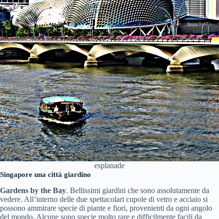
esplanade
Singapore una città giardino
Gardens by the Bay
.
Bellissimi giardini che sono assolutamente da
vedere. All’interno delle due spettacolari cupole di vetro e acciaio si
possono ammirare specie di piante e fiori, provenienti da ogni angolo
del mondo. Alcune sono specie molto rare e difficilmente facili da