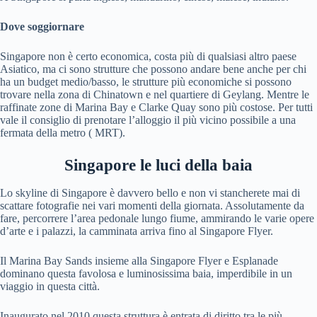
Dove soggiornare
Singapore non è certo economica, costa più di qualsiasi altro paese
Asiatico, ma ci sono strutture che possono andare bene anche per chi
ha un budget medio/basso, le strutture più economiche si possono
trovare nella zona di Chinatown e nel quartiere di Geylang. Mentre le
raffinate zone di Marina Bay e Clarke Quay sono più costose. Per tutti
vale il consiglio di prenotare l’alloggio il più vicino possibile a una
fermata della metro ( MRT).
Singapore le luci della baia
Lo skyline di Singapore è davvero bello e non vi stancherete mai di
scattare fotografie nei vari momenti della giornata. Assolutamente da
fare, percorrere l’area pedonale lungo fiume, ammirando le varie opere
d’arte e i palazzi, la camminata arriva fino al Singapore Flyer.
Il Marina Bay Sands insieme alla Singapore Flyer e Esplanade
dominano questa favolosa e luminosissima baia, imperdibile in un
viaggio in questa città.
Inaugurato nel 2010 questa struttura è entrata di diritto tra le più