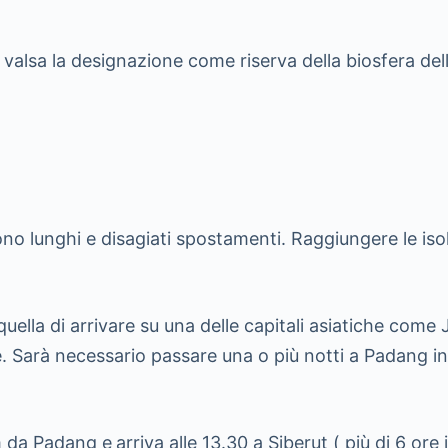
e è valsa la designazione come riserva della biosfera d
ono lunghi e disagiati spostamenti. Raggiungere le is
è quella di arrivare su una delle capitali asiatiche co
Sarà necessario passare una o più notti a Padang in an
am da Padang e
arriva alle 13.30 a Siberut ( più di 6 or