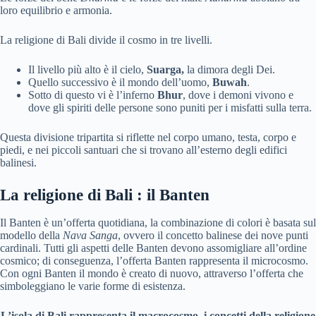
loro equilibrio e armonia.
La religione di Bali divide il cosmo in tre livelli.
Il livello più alto è il cielo,
Suarga,
la dimora degli Dei.
Quello successivo è il mondo dell’uomo,
Buwah
.
Sotto di questo vi è l’inferno
Bhur
, dove i demoni vivono e
dove gli spiriti delle persone sono puniti per i misfatti sulla terra.
Questa divisione tripartita si riflette nel corpo umano, testa, corpo e
piedi, e nei piccoli santuari che si trovano all’esterno degli edifici
balinesi.
La religione di Bali : il Banten
Il Banten è un’offerta quotidiana, la combinazione di colori è basata sul
modello della
Nava Sanga
, ovvero il concetto balinese dei nove punti
cardinali. Tutti gli aspetti delle Banten devono assomigliare all’ordine
cosmico; di conseguenza, l’offerta Banten rappresenta il microcosmo.
Con ogni Banten il mondo è creato di nuovo, attraverso l’offerta che
simboleggiano le varie forme di esistenza.
L’isola di Bali rappresenta il macrocosmo. i concetti della religione