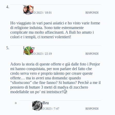
Teresa
1 MARZO 2023 / 18:01
RISPONDI
Ho viaggiato in vari paesi asiatici e ho visto varie forme
di religione induista. Sono tutte estremamente
complicate ma molto affascinanti. A Bali ho amato i
colori e i templi, ci tornerei volentieri!
La Kry
1 MARZO 2023 / 22:19
RISPONDI
Adoro la storia di queste offerte e già dalle foto i Penjor
mi hanno conquistata, per non parlare del fatto che
credo serva vero e proprio talento per creare queste
offerte… ma io avrei una domanda: quando
“sfioriscono” che fine fanno? Si buttano? Perchè a me il
pensiero di buttare 3 metri di madya di zucchero
modellabile un po’ mi intristisce!🥲
CinziaBru
4 MARZO 2023 / 7:47
RISPONDI