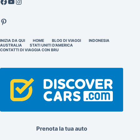
Facebook
YouTube
Instagram
Pinterest
INIZIA DA QUI
HOME
BLOG DI VIAGGI
INDONESIA
AUSTRALIA
STATI UNITI D’AMERICA
CONTATTI DI VIAGGIA CON BRU
Prenota la tua auto