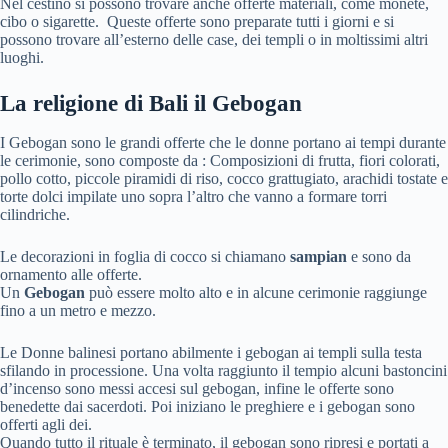
Nel cestino si possono trovare anche offerte materiali, come monete,
cibo o sigarette. Queste offerte sono preparate tutti i giorni e si
possono trovare all’esterno delle case, dei templi o in moltissimi altri
luoghi.
La religione di Bali il
Gebogan
I Gebogan sono le grandi offerte che le donne portano ai tempi durante
le cerimonie, sono composte da : Composizioni di frutta, fiori colorati,
pollo cotto, piccole piramidi di riso, cocco grattugiato, arachidi tostate e
torte dolci impilate uno sopra l’altro che vanno a formare torri
cilindriche.
Le decorazioni in foglia di cocco si chiamano
sampian
e sono da
ornamento alle offerte.
Un
Gebogan
può essere molto alto e in alcune cerimonie raggiunge
fino a un metro e mezzo.
Le Donne balinesi portano abilmente i gebogan ai templi sulla testa
sfilando in processione. Una volta raggiunto il tempio alcuni bastoncini
d’incenso sono messi accesi sul gebogan, infine le offerte sono
benedette dai sacerdoti. Poi iniziano le preghiere e i gebogan sono
offerti agli dei.
Quando tutto il rituale è terminato, il gebogan sono ripresi e portati a