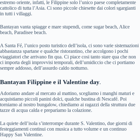
estremo oriente, infatti, le Filippine solo l’unico paese completamente
cattolico di tutta l’Asia. Ci sono piccole chiesette dai colori sgargianti
in tutti i villaggi.
Bantayan vanta spiagge e mare stupendi, come sugar beach, Alice
beach, Paradisee beach.
A Santa Fé, l’unico posto turistico dell’isola, ci sono varie sistemazioni
abbastanza spartane e qualche ristorantino, che accolgono i pochi
viaggiatori che arrivano fin qua. Ci piace cosi tanto stare qua che non
ci importa degli improvvisi temporali, dell’umidiccio che ci portiamo
sempre addosso, dell’assurdo caldo notturno.
Bantayan Filippine e il Valentine day
.
Adoriamo andare al mercato al mattino, scegliamo i manghi maturi e
acquistiamo piccoli panini dolci, qualche bustina di Nescafé. Poi
torniamo al nostro bungalow, chiediamo ai ragazzi della struttura due
tazze di acqua calda e prepariamo la colazione.
La quiete dell’isola s’interrompe durante S. Valentino, due giorni di
festeggiamenti continui con musica a tutto volume e un continuo
Happy San Valentine.