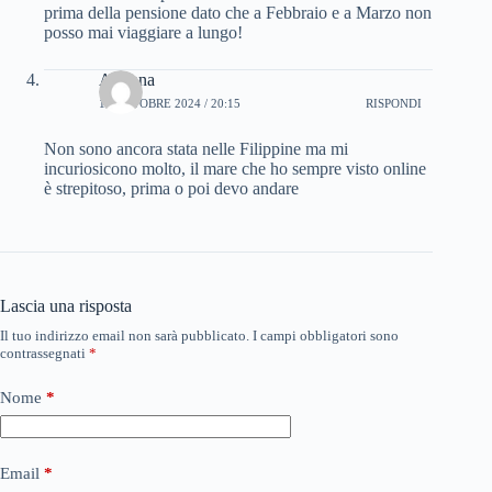
prima della pensione dato che a Febbraio e a Marzo non
posso mai viaggiare a lungo!
Arianna
17 OTTOBRE 2024 / 20:15
RISPONDI
Non sono ancora stata nelle Filippine ma mi
incuriosicono molto, il mare che ho sempre visto online
è strepitoso, prima o poi devo andare
Lascia una risposta
Il tuo indirizzo email non sarà pubblicato.
I campi obbligatori sono
contrassegnati
*
Nome
*
Email
*