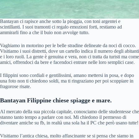
Bantayan ci rapisce anche sotto la pioggia, con toni argentei e
scintillanti. I suoi tramonti ci regalo emozioni forti, restiamo ad
ammirarli fino a che il buio non avvolge tutto.
Vaghiamo in motorino per le belle stradine delineate da noci di cocco.
Visitiamo i suoi distretti, dove un cartello indica il numero degli abitanti
e i loro ruoli. La gente è genuina e vera, non ci tratta da turisti ma come
amici, offrendoci da bere e facendoci entrare nelle loro semplici case.
I filippini sono cordiali e gentilissimi, amano mettersi in posa, e dopo
una foto non ti chiedono soldi, ma ti ringraziano per poi scoppiare in
fragorose risate.
Bantayan Filippine chiese spiagge e mare.
Al mercato della sua piccola capitale, conosciamo delle studentesse che
stanno tanto tempo a parlare con noi. Mi chiedono il permesso di
diventare amiche su fb, in realtà una sola ha il PC che però usano tutte!
Visitiamo l’antica chiesa, molto affascinante se si pensa che siamo in