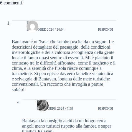
6 commenti
Paola
11 OTTOBRE 2024 / 20:04
RISPONDI
Bantayan è un’isola che sembra uscita da un sogno. Le
descrizioni dettagliate del paesaggio, delle condizioni
meteorologiche e della calorosa accoglienza della gente
locale ti fanno quasi sentire di essere lì. Mi è piaciuto il
contrasto tra le difficoltà affrontate, come il traghetto e il
clima, e la serenità che l’isola riesce comunque a
trasmettere. Si percepisce davvero la bellezza autentica
e selvaggia di Bantayan, lontana dalle mete turistiche
convenzionali. Un racconto che invoglia a partire
subito!
Bru
12 OTTOBRE 2024 / 7:38
RISPONDI
Bantayan la consiglio a chi da un luogo cerca
angoli meno turistici rispetto alla famosa e super
turistica Palayan