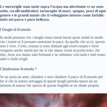
Le meraviglie sono tante sopra l’acqua ma altrettante ce ne sono
sotto, coralli multicolori, tartarughe di mare
,
spugne, pesci di ogni
genere e le grandi mante che ti volteggiano intorno come farfalle;
tutto nel parco è pura bellezza.
I Draghi di Komodo
In molti pensano che i draghi siano tenuti buoni quasi sedati in modo
che i turisti se li possano ammirare in pace; da quello che so io, questo
non è vero. Certo, oramai si sono abituati agli esseri umani e forse
vengono anche nutriti per far sì che stiano vicini al porticciolo; che
dire, forse noi siamo stati fortunati e ne abbiamo visti tanti e tutti erano
attivi e belli svegli.
Chiuderanno Komodo ?
Se ne parla da anni, chiudere o non chiudere il parco di Komodo per
far sì che la natura selvaggia di questi luoghi prenda riposo da un
turismo di massa che spesso di questa fragilità se ne sbatte proprio.