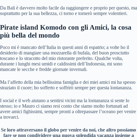
Da Bali è davvero molto facile da raggiungere e proprio per questo, ma
soprattutto per la sua bellezza, ci torno e tornerò sempre volentieri.
Pirate island Komodo con
gli Amici, la cosa
più bella del mondo
Poco mi è mancato dell’Italia in questi anni di espatrio; a volte ho il
desiderio di mangiare una mozzarella di bufala, del buon prosciutto
toscano e lo stracotto del mio ristorante preferito. Qualche volta,
durante i lunghi mesi umidi e caldissimi dell’Indonesia, mi sono
mancate le secche e fredde giornate invernali.
Ma l’affetto della mia bellissima famiglia e dei miei amici mi ha spesso
straziato il cuore; ho sofferto e soffrirò sempre per questa lontananza.
I social e il web aiutano a sentirsi vicini ma la lontananza si sente lo
stesso; io e Mauro ci siamo resi conto che siamo molto fortunati ad
avere amici fighissimi, sempre pronti a oltrepassare l’oceano per venire
a trovarci.
Se loro attraversano il globo per venire da noi, che altro possiamo
fare se non condividere una nuova splendida vacanza insieme a