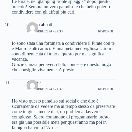
Le Pirate, nel glamping fronte spiaggia” dopo questo
articolo! Sembra un vero paradiso e che bello poterlo
condividere con gli affetti più cari.
sabrina abbati
1 OTTOBRE 2024 / 22:33
RISPONDI
Io sono stata una fortunata a condividere il Pirate con te
e Mauro e altri amici. È una meta meravigliosa …io mi
sono dimenticata di tutto e questo per me significa
vacanza.
Grazie Cinzia per averci fatto conoscere questo luogo
che consiglio vivamente. A presto
Arianna
3 OTTOBRE 2024 / 21:37
RISPONDI
Ho visto questo paradiso sui social e che dire è
sicuramente da vedere ma al tempo stesso da preservare
come tu giustamente dici, un problema davvero
complesso. Spero comunque di programmarlo presto
era già una possibile meta per quest’anno ma poi in
famiglia ha vinto l’Africa