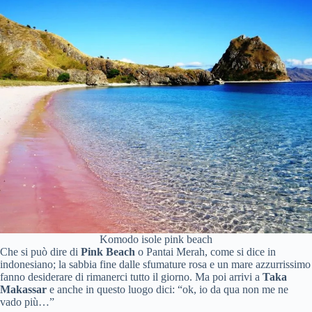
Komodo isole pink beach
Che si può dire di
Pink Beach
o Pantai Merah, come si dice in
indonesiano; la sabbia fine dalle sfumature rosa e un mare azzurrissimo
fanno desiderare di rimanerci tutto il giorno. Ma poi arrivi a
Taka
Makassar
e anche in questo luogo dici: “ok, io da qua non me ne
vado più…”