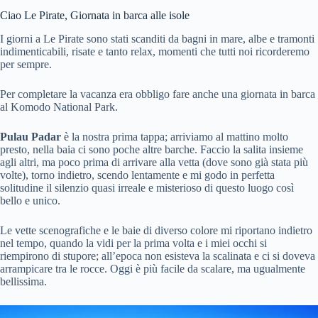
Ciao Le Pirate, Giornata in barca alle isole
I giorni a Le Pirate sono stati scanditi da bagni in mare, albe e tramonti
indimenticabili, risate e tanto relax, momenti che tutti noi ricorderemo
per sempre.
Per completare la vacanza era obbligo fare anche una giornata in barca
al Komodo National Park.
Pulau Padar
è la nostra prima tappa; arriviamo al mattino molto
presto, nella baia ci sono poche altre barche. Faccio la salita insieme
agli altri, ma poco prima di arrivare alla vetta (dove sono già stata più
volte), torno indietro, scendo lentamente e mi godo in perfetta
solitudine il silenzio quasi irreale e misterioso di questo luogo così
bello e unico.
Le vette scenografiche e le baie di diverso colore mi riportano indietro
nel tempo, quando la vidi per la prima volta e i miei occhi si
riempirono di stupore; all’epoca non esisteva la scalinata e ci si doveva
arrampicare tra le rocce. Oggi è più facile da scalare, ma ugualmente
bellissima.