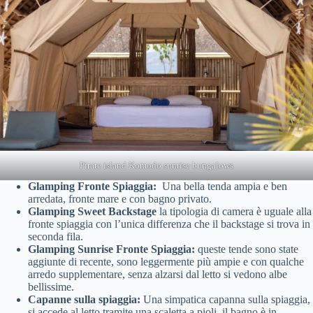
Pirate island Komodo sunrise bungalows
Glamping Fronte Spiaggia:
Una bella tenda ampia e ben
arredata, fronte mare e con bagno privato.
Glamping Sweet Backstage
la tipologia di camera è uguale alla
fronte spiaggia con l’unica differenza che il backstage si trova in
seconda fila.
Glamping Sunrise Fronte Spiaggia:
queste tende sono state
aggiunte di recente, sono leggermente più ampie e con qualche
arredo supplementare, senza alzarsi dal letto si vedono albe
bellissime.
Capanne sulla spiaggia:
Una simpatica capanna sulla spiaggia,
si accede al letto tramite una scaletta a pioli, il bagno è in