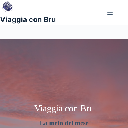
Salta
al
contenuto
Viaggia con Bru
Viaggia con Bru
La meta del mese