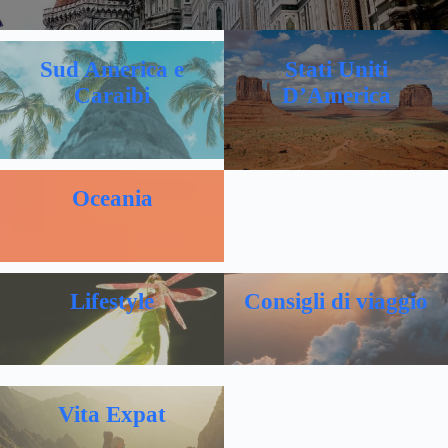
Sud America e
Stati Uniti
Caraibi
D’America
Oceania
Lifestyle
Consigli di viaggio
Vita Expat