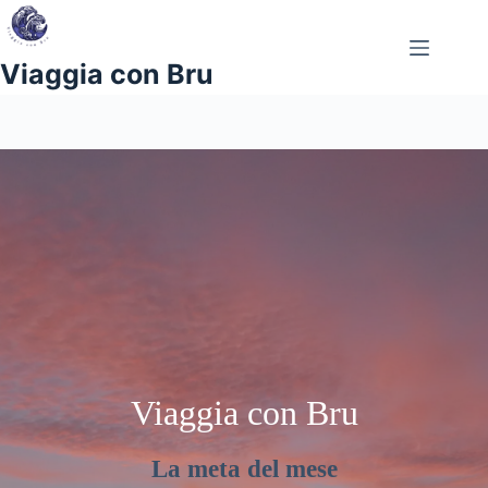
Salta
al
contenuto
Viaggia con Bru
Viaggia con Bru
La meta del mese