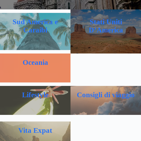
Sud America e
Stati Uniti
Caraibi
D’America
Oceania
Lifestyle
Consigli di viaggio
Vita Expat