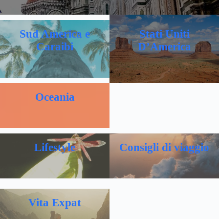
Sud America e
Stati Uniti
Caraibi
D’America
Oceania
Lifestyle
Consigli di viaggio
Vita Expat