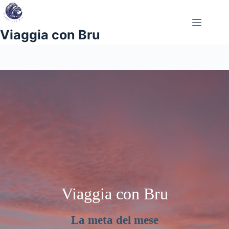
Salta
al
contenuto
Viaggia con Bru
Viaggia con Bru
La meta del mese