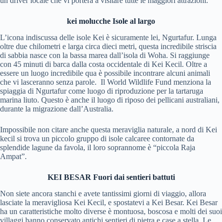
un driver locale che vi porterà a visitare tutte le maggiori attrazioni.
kei molucche
Isole al largo
L’icona indiscussa delle isole Kei è sicuramente lei, Ngurtafur. Lunga
oltre due chilometri e larga circa dieci metri, questa incredibile striscia
di sabbia nasce con la bassa marea dall’isola di Woha. Si raggiunge
con 45 minuti di barca dalla costa occidentale di Kei Kecil. Oltre a
essere un luogo incredibile qua è possibile incontrare alcuni animali
che vi lasceranno senza parole. Il World Wildlife Fund menziona la
spiaggia di Ngurtafur come luogo di riproduzione per la tartaruga
marina liuto. Questo è anche il luogo di riposo dei pellicani australiani,
durante la migrazione dall’Australia.
Impossibile non citare anche questa meraviglia naturale, a nord di Kei
kecil si trova un piccolo gruppo di isole calcaree contornate da
splendide lagune da favola, il loro soprannome è “piccola Raja
Ampat”.
KEI BESAR Fuori dai sentieri battuti
Non siete ancora stanchi e avete tantissimi giorni di viaggio, allora
lasciate la meravigliosa Kei Kecil, e spostatevi a Kei Besar. Kei Besar
ha un caratteristiche molto diverse è montuosa, boscosa e molti dei suoi
villaggi hanno conservato antichi sentieri di pietra e case a stella. Le