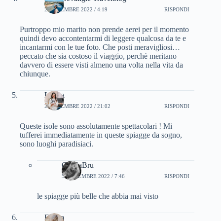
2 NOVEMBRE 2022 / 4:19
RISPONDI
Purtroppo mio marito non prende aerei per il momento
quindi devo accontentarmi di leggere qualcosa da te e
incantarmi con le tue foto. Che posti meravigliosi…
peccato che sia costoso il viaggio, perchè meritano
davvero di essere visti almeno una volta nella vita da
chiunque.
Libera
2 NOVEMBRE 2022 / 21:02
RISPONDI
Queste isole sono assolutamente spettacolari ! Mi
tufferei immediatamente in queste spiagge da sogno,
sono luoghi paradisiaci.
CinziaBru
5 NOVEMBRE 2022 / 7:46
RISPONDI
le spiagge più belle che abbia mai visto
Eliana