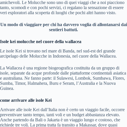
amichevoli. Le Molucche sono uno di quei viaggi che a noi piacciono
tanto, scomodi e con pochi servizi, ci regalano la sensazione di essere
veri esploratori alla scoperta di luoghi che pochi altri hanno visto.
Un modo di viaggiare per chi ha davvero voglia di allontanarsi dai
sentieri battuti.
Isole kei molucche nel cuore della wallacea
Le isole Kei si trovano nel mare di Banda, nel sud-est del grande
arcipelago delle Molucche in Indonesia, nel cuore della Wallacea.
La Wallacea è una regione biogeografica costituita da un gruppo di
isole, separate da acque profonde dalle piattaforme continentali asiatica
e australiana. Ne fanno parte: il Sulawesi, Lombok, Sumbawa, Flores,
Sumba, Timor, Halmahera, Buru e Seram, l’Australia e la Nuova
Guinea.
come arrivare alle isole Kei
Arrivare alle isole Kei dall’Italia non è certo un viaggio facile, occorre
preventivare tanto tempo, tanti voli e un budget abbastanza elevato.
Anche partendo da Bali o Jakarta è un viaggio lungo e costoso, che
richiede tre voli. La prima tratta fa transito a Makassar, dove quasi