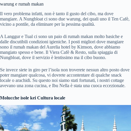
warung e rumah makan
Il vero problema infatti, non è tanto il gusto del cibo, ma dove
mangiare. A Nungbloat ci sono due warung, dei quali uno il Ten Cafè,
vicino a pontile, da eliminare per la pessima qualità.
A Langgur e Tual ci sono un paio di rumah makan molto basiche e
dalle discutibili condizioni igieniche. I posti migliori dove mangiare
sono il rumah makan del Aurelia hotel by Kimson, dove abbiamo
mangiato spesso e bene. Il Viera Cafè & Resto, sulla spiaggia di
Nungbloat, dove il servizio è lentissimo ma il cibo buono.
Se invece siete in giro per l’isola non troverete nessun altro posto dove
poter mangiare qualcosa, vi dovrete accontentare di qualche snack
locale o arachidi. Su questo noi siamo stati fortunati, i nostri cottage
avevano una zona cucina, e Ibu Nella è stata una cuoca eccezionale.
Molucche isole kei Cultura locale