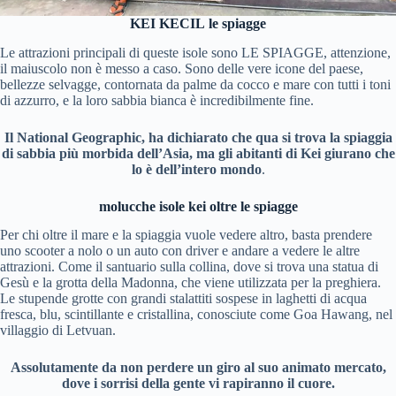
KEI KECIL
le spiagge
Le attrazioni principali di queste isole sono LE SPIAGGE, attenzione,
il maiuscolo non è messo a caso. Sono delle vere icone del paese,
bellezze selvagge, contornata da palme da cocco e mare con tutti i toni
di azzurro, e la loro sabbia bianca è incredibilmente fine.
Il National Geographic, ha dichiarato che qua si trova la spiaggia
di sabbia più morbida dell’Asia, ma gli abitanti di Kei giurano che
lo è dell’intero mondo
.
molucche isole kei oltre le spiagge
Per chi oltre il mare e la spiaggia vuole vedere altro, basta prendere
uno scooter a nolo o un auto con driver e andare a vedere le altre
attrazioni. Come il santuario sulla collina, dove si trova una statua di
Gesù e la grotta della Madonna, che viene utilizzata per la preghiera.
Le stupende grotte con grandi stalattiti sospese in laghetti di acqua
fresca, blu, scintillante e cristallina, conosciute come Goa Hawang, nel
villaggio di Letvuan.
Assolutamente da non perdere un giro al suo animato mercato,
dove i sorrisi della gente vi rapiranno il cuore.