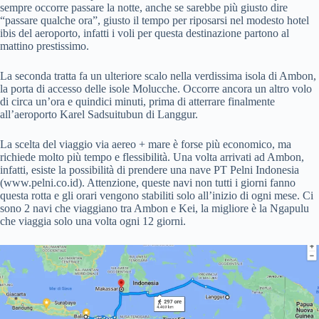
sempre occorre passare la notte, anche se sarebbe più giusto dire
“passare qualche ora”, giusto il tempo per riposarsi nel modesto hotel
ibis del aeroporto, infatti i voli per questa destinazione partono al
mattino prestissimo.
La seconda tratta fa un ulteriore scalo nella verdissima isola di Ambon,
la porta di accesso delle isole Molucche. Occorre ancora un altro volo
di circa un’ora e quindici minuti, prima di atterrare finalmente
all’aeroporto Karel Sadsuitubun di Langgur.
La scelta del viaggio via aereo + mare è forse più economico, ma
richiede molto più tempo e flessibilità. Una volta arrivati ad Ambon,
infatti, esiste la possibilità di prendere una nave PT Pelni Indonesia
(www.pelni.co.id). Attenzione, queste navi non tutti i giorni fanno
questa rotta e gli orari vengono stabiliti solo all’inizio di ogni mese. Ci
sono 2 navi che viaggiano tra Ambon e Kei, la migliore è la Ngapulu
che viaggia solo una volta ogni 12 giorni.