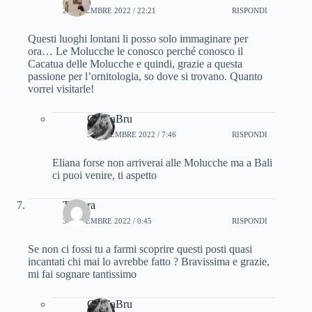
2 NOVEMBRE 2022 / 22:21
RISPONDI
Questi luoghi lontani li posso solo immaginare per
ora… Le Molucche le conosco perché conosco il
Cacatua delle Molucche e quindi, grazie a questa
passione per l’ornitologia, so dove si trovano. Quanto
vorrei visitarle!
CinziaBru
5 NOVEMBRE 2022 / 7:46
RISPONDI
Eliana forse non arriverai alle Molucche ma a Bali
ci puoi venire, ti aspetto
Tamara
3 NOVEMBRE 2022 / 0:45
RISPONDI
Se non ci fossi tu a farmi scoprire questi posti quasi
incantati chi mai lo avrebbe fatto ? Bravissima e grazie,
mi fai sognare tantissimo
CinziaBru