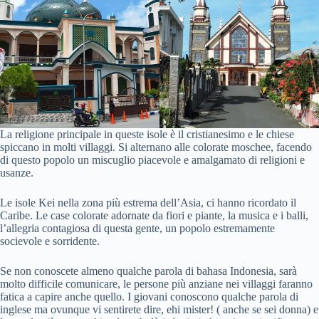
La religione principale in queste isole è il cristianesimo e le chiese
spiccano in molti villaggi. Si alternano alle colorate moschee, facendo
di questo popolo un miscuglio piacevole e amalgamato di religioni e
usanze.
Le isole Kei nella zona più estrema dell’Asia, ci hanno ricordato il
Caribe. Le case colorate adornate da fiori e piante, la musica e i balli,
l’allegria contagiosa di questa gente, un popolo estremamente
socievole e sorridente.
Se non conoscete almeno qualche parola di bahasa Indonesia, sarà
molto difficile comunicare, le persone più anziane nei villaggi faranno
fatica a capire anche quello. I giovani conoscono qualche parola di
inglese ma ovunque vi sentirete dire, ehi mister! ( anche se sei donna) e