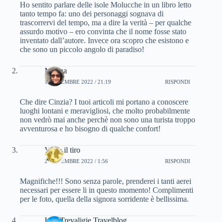
Ho sentito parlare delle isole Molucche in un libro letto
tanto tempo fa: uno dei personaggi sognava di
trascorrervi del tempo, ma a dire la verità – per qualche
assurdo motivo – ero convinta che il nome fosse stato
inventato dall’autore. Invece ora scopro che esistono e
che sono un piccolo angolo di paradiso!
Marina
1 NOVEMBRE 2022 / 21:19
RISPONDI
Che dire Cinzia? I tuoi articoli mi portano a conoscere
luoghi lontani e meravigliosi, che molto probabilmente
non vedrò mai anche perchè non sono una turista troppo
avventurosa e ho bisogno di qualche confort!
Vi do il tiro
2 NOVEMBRE 2022 / 1:56
RISPONDI
Magnifiche!!! Sono senza parole, prenderei i tanti aerei
necessari per essere li in questo momento! Complimenti
per le foto, quella della signora sorridente è bellissima.
Lisa Trevaligie Travelblog