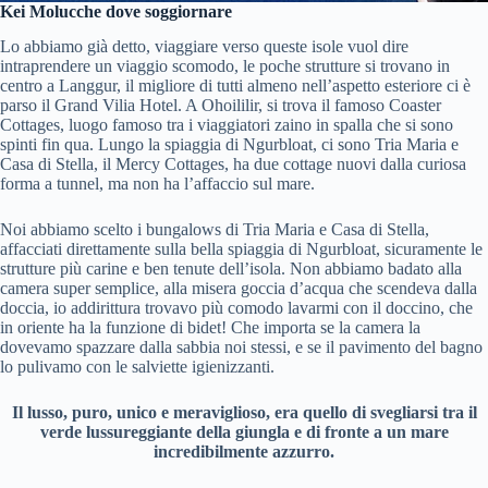
Kei Molucche dove soggiornare
Lo abbiamo già detto, viaggiare verso queste isole vuol dire
intraprendere un viaggio scomodo, le poche strutture si trovano in
centro a Langgur, il migliore di tutti almeno nell’aspetto esteriore ci è
parso il Grand Vilia Hotel. A Ohoililir, si trova il famoso Coaster
Cottages, luogo famoso tra i viaggiatori zaino in spalla che si sono
spinti fin qua. Lungo la spiaggia di Ngurbloat, ci sono Tria Maria e
Casa di Stella, il Mercy Cottages, ha due cottage nuovi dalla curiosa
forma a tunnel, ma non ha l’affaccio sul mare.
Noi abbiamo scelto i bungalows di Tria Maria e Casa di Stella,
affacciati direttamente sulla bella spiaggia di Ngurbloat, sicuramente le
strutture più carine e ben tenute dell’isola. Non abbiamo badato alla
camera super semplice, alla misera goccia d’acqua che scendeva dalla
doccia, io addirittura trovavo più comodo lavarmi con il doccino, che
in oriente ha la funzione di bidet! Che importa se la camera la
dovevamo spazzare dalla sabbia noi stessi, e se il pavimento del bagno
lo pulivamo con le salviette igienizzanti.
Il lusso, puro, unico e meraviglioso, era quello di svegliarsi tra il
verde lussureggiante della giungla e di fronte a un mare
incredibilmente azzurro.